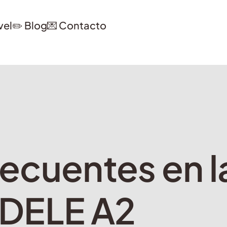
vel
✏️ Blog
💌 Contacto
frecuentes en 
l DELE A2