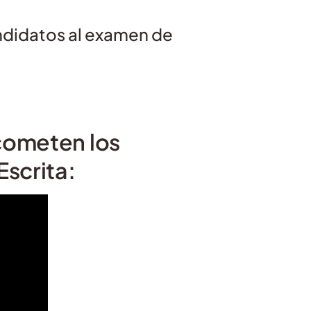
ndidatos al examen de
cometen los
Escrita: