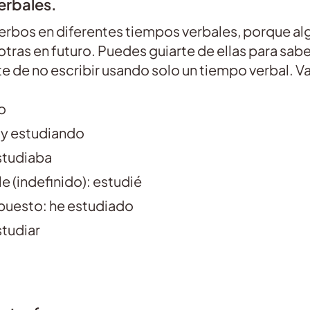
verbales.
verbos en diferentes tiempos verbales, porque al
tras en futuro. Puedes guiarte de ellas para sabe
e de no escribir usando solo un tiempo verbal. Va
o
oy estudiando
studiaba
e (indefinido): estudié
puesto: he estudiado
studiar