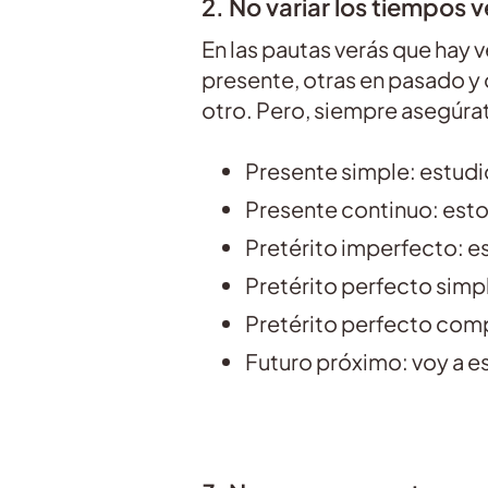
2. No variar los tiempos 
En las pautas verás que hay 
presente, otras en pasado y o
otro. Pero, siempre asegúrat
Presente simple: estudi
Presente continuo: est
Pretérito imperfecto: e
Pretérito perfecto simpl
Pretérito perfecto com
Futuro próximo: voy a e