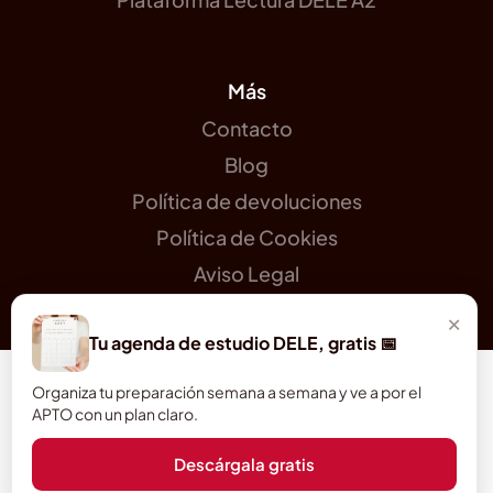
Más
Contacto
Blog
Política de devoluciones
Política de Cookies
Aviso Legal
×
Tu agenda de estudio DELE, gratis 📅
Organiza tu preparación semana a semana y ve a por el
APTO con un plan claro.
❤️🇪🇸 ¡A por el DELE 2026! ©
Descárgala gratis
un regalo para ti 😉